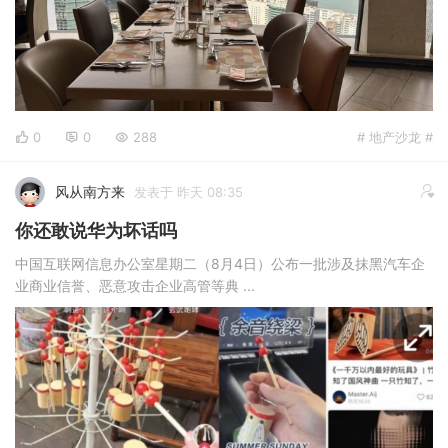
0
0
288
# 地产沙龙 #
风从南方来
发表于 昨天 08:35
你还敢说华为坏话吗
中国互联网信息办公室星期二（8月4日）公布一批涉及抹黑汽车企
业商业信誉、恶意攻击企业高管等典 ...