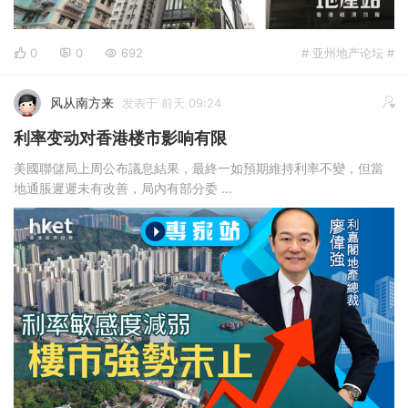
0
0
692
# 亚州地产论坛 #
风从南方来
发表于 前天 09:24
利率变动对香港楼市影响有限
美國聯儲局上周公布議息結果，最終一如預期維持利率不變，但當
地通脹遲遲未有改善，局內有部分委 ...