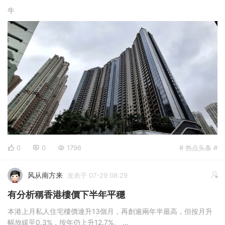
牛
0
0
1796
# 热点头条 #
风从南方来
发表于 07-29 08:29
有分析稱香港樓價下半年平穩
本港上月私人住宅樓價連升13個月，再創逾兩年半最高，但按月升
幅放緩至0.3%，按年仍上升12.7%。 ...