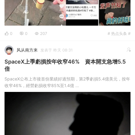
0
0
207
# 热点头条 #
风从南方来
发表于 昨天 08:31
SpaceX上季虧損按年收窄46% 資本開支急增5.5
倍
SpaceX公布上市後首份業績好過預期，第2季虧損5.4億美元，按年
收窄46%，經營虧損收窄85%至1.4億 ...