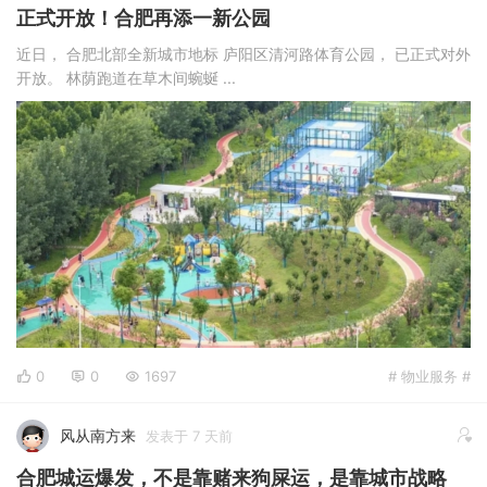
正式开放！合肥再添一新公园
近日， 合肥北部全新城市地标 庐阳区清河路体育公园， 已正式对外
开放。 林荫跑道在草木间蜿蜒 ...
0
0
1697
# 物业服务 #
风从南方来
发表于 7 天前
合肥城运爆发，不是靠赌来狗屎运，是靠城市战略