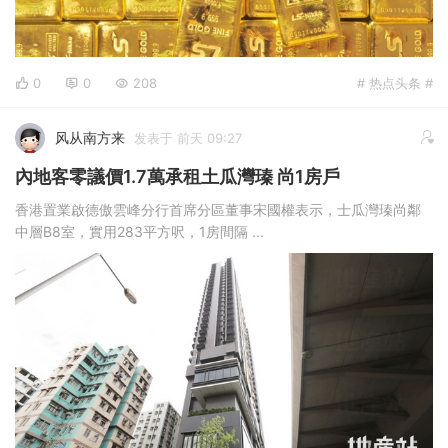
0
0
208
# 热点头条 #
风从南方来
发表于 前天 09:27
內地客零議價1.7萬承租土瓜灣瑧 尚1房戶
香港置業啟德傲雲峰分行首席分區董事宋國權表示，士瓜灣瑧尚鄰
中層B8室，實用283平方呎，1房間隔 ...