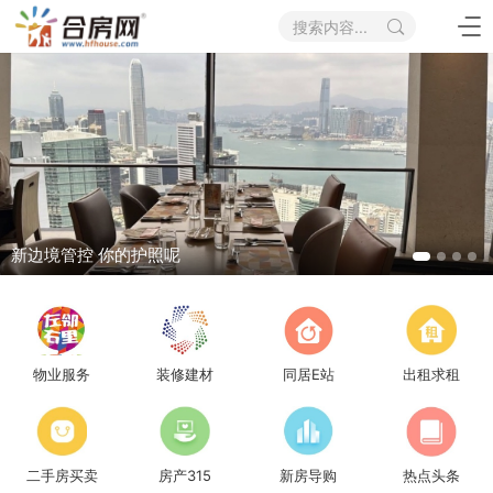
搜索内容...
你还敢说华为坏话吗
物业服务
装修建材
同居E站
出租求租
二手房买卖
房产315
新房导购
热点头条
金價一度重返4100美元以上