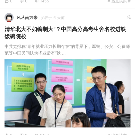
0
0
1455
# 热点头条 #
风从南方来
发表于 6 天前
清华北大不如编制大”？中国高分高考生舍名校进铁
饭碗院校
中共党报称“青年就业压力长期存在”的背景下，军警、公安、公费师
范等中国民间认为毕业后有“铁 ...