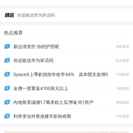
新边境管控 你的护照呢
你还敢说华为坏话吗
SpaceX上季虧損按年收窄46% 資本開支急增5
金價一度重返4100美元以上
热点推荐
新边境管控 你的护照呢
新边境管控 你的护照呢
1
280阅读
你还敢说华为坏话吗
2
204阅读
SpaceX上季虧損按年收窄46% 資本開支急增5
3
159阅读
金價一度重返4100美元以上
4
199阅读
內地客零議價1.7萬承租土瓜灣瑧 尚1房戶
5
686阅读
利率变动对香港楼市影响有限
6
750阅读