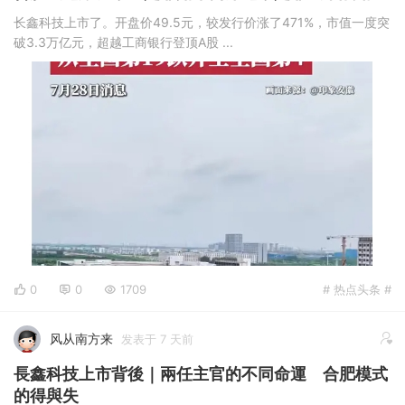
长鑫科技上市了。开盘价49.5元，较发行价涨了471%，市值一度突
破3.3万亿元，超越工商银行登顶A股 ...
0
0
1709
# 热点头条 #
风从南方来
发表于 7 天前
長鑫科技上市背後｜兩任主官的不同命運 合肥模式
的得與失