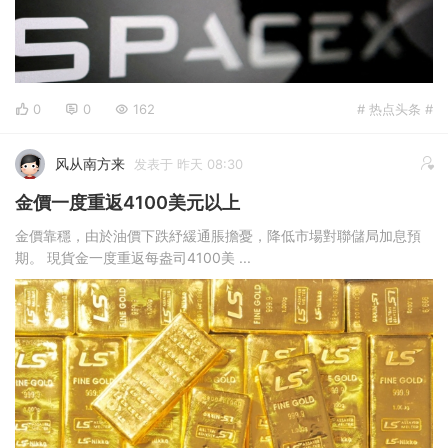
0
0
162
# 热点头条 #
风从南方来
发表于 昨天 08:30
金價一度重返4100美元以上
金價靠穩，由於油價下跌紓緩通脹擔憂，降低市場對聯儲局加息預
期。 現貨金一度重返每盎司4100美 ...