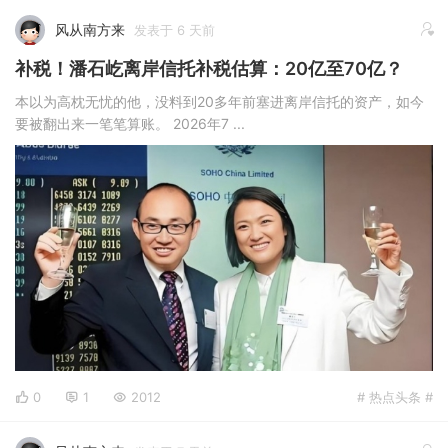
风从南方来
发表于 6 天前
补税！潘石屹离岸信托补税估算：20亿至70亿？
本以为高枕无忧的他，没料到20多年前塞进离岸信托的资产，如今
要被翻出来一笔笔算账。 2026年7 ...
0
1
2012
# 热点头条 #