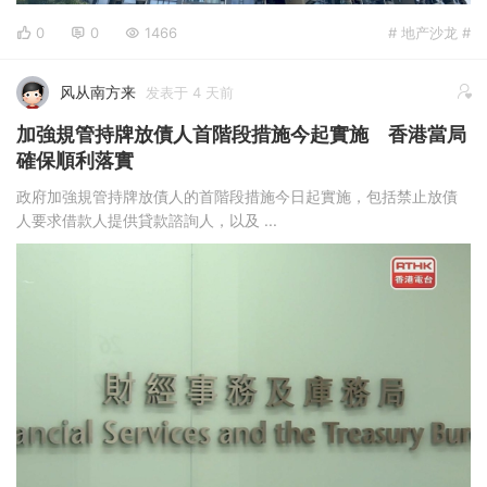
0
0
1466
# 地产沙龙 #
风从南方来
发表于 4 天前
加強規管持牌放債人首階段措施今起實施 香港當局
確保順利落實
政府加強規管持牌放債人的首階段措施今日起實施，包括禁止放債
人要求借款人提供貸款諮詢人，以及 ...