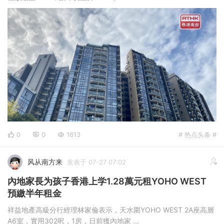
0
0
1613
# 热点头条 #
风从南方来
发表于 07-27 07:02
內地家長为孩子香港上学1.28萬元租YOHO WEST
預繳半年租金
祥益地產高級分行經理林家倫表示，天水圍YOHO WEST 2A座高層
A6室，實用302呎，1房，日前獲內地家 ...