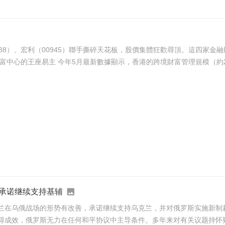
（02388）、宏利（00945）聯手撕碎天花板，股價集體狂歡尋頂。這四
金融業含金量最高的黃金聖杯——財富管理業務。 跨境財富中心的王座易主 今年5月最新數據顯示，香港的
承诺继续支持基辅
改善，承诺继续支持乌克兰，并对俄罗斯实施新制裁。 路透社报道，获邀参与峰会的乌克兰总统泽连
成效，俄罗斯无力在任何和平协议中主导条件。多年来对有关议题持怀疑态