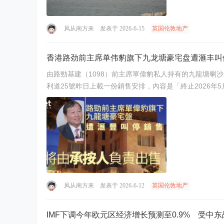
风从南方来
发表于 2026-6-15
英国伦敦地产
香港路劲前主席单伟豹旗下九龙塘豪宅盘遭滙丰叫
由路勁基建（1098）前主席單偉豹私人持有的九龍塘喇沙
利道25號昨日上載一份銷售安排，內容是「終止2026年
风从南方来
发表于 2026-6-12
英国伦敦地产
IMF下调今年欧元区经济增长预测至0.9% 受中