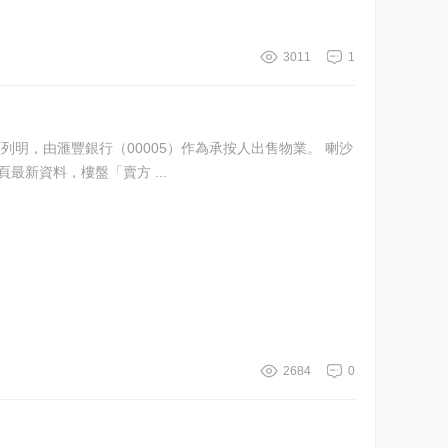
3011
1
，由滙豐銀行（00005）作為承按人出售物業。 喇沙
最新資料，樓盤「賣方 ...
2684
0