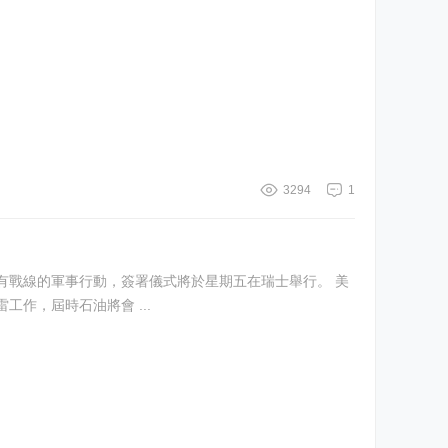
3294
1
戰線的軍事行動，簽署儀式將於星期五在瑞士舉行。 美
作，屆時石油將會 ...