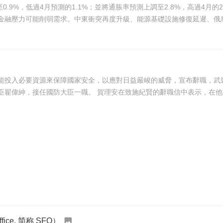
過4月預測的1.1%；並將通脹率預測上調至2.8%，高過4月的2.6%，主要受中東戰
融壓力可能削弱需求。中東衝突再度升級、能源基礎設施修復延遲、俄烏戰
入必要資源來保障國家安全，以應對日益嚴峻的威脅，宣布辭職，武裝部隊大
理安辭職表示遺憾，並任命負責安全事務的內政部國務大臣翟偉紳，接任國防大臣一職。 賀理安在致
ice, 简称 SFO）