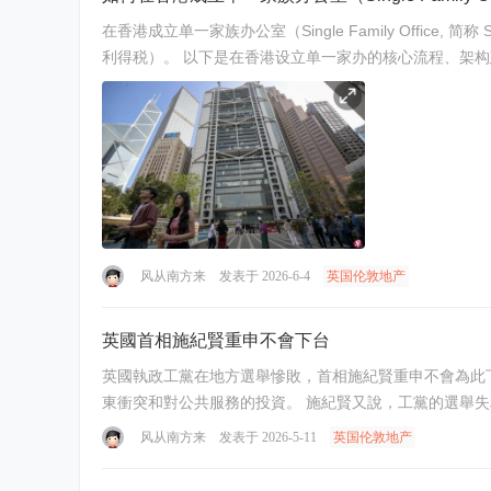
在香港成立单一家族办公室（Single Family Of
利得税）。 以下是在香港设立单一家办的核心流程、架构建
风从南方来
发表于 2026-6-4
英国伦敦地产
英國首相施紀賢重申不會下台
英國執政工黨在地方選舉慘敗，首相施紀賢重申不會為此下台。 施紀賢召開記者會，承認政府過往在施政上犯了一些錯誤，但他強調，政府在重大政治抉擇上有做出正
東衝突和對公共服務的投資。 施
风从南方来
发表于 2026-5-11
英国伦敦地产