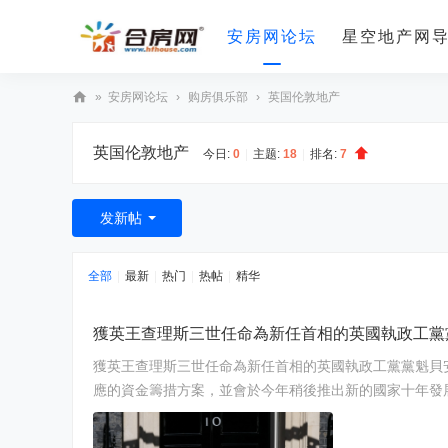
安房网论坛
星空地产网
»
安房网论坛
›
购房俱乐部
›
英国伦敦地产
合
英国伦敦地产
房
今日:
0
|
主题:
18
|
排名:
7
网
发新帖
全部
|
最新
|
热门
|
热帖
|
精华
獲英王查理斯三世任命為新任首相的英國執政工黨
獲英王查理斯三世任命為新任首相的英國執政工黨黨魁貝