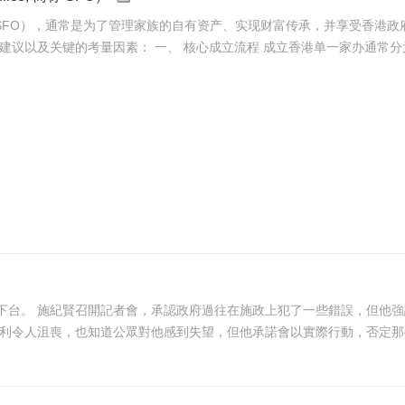
fice, 简称 SFO），通常是为了管理家族的自有资产、实现财富传承，并享
议以及关键的考量因素： 一、 核心成立流程 成立香港单一家办通常分为以
確的選擇，例如是中
紀賢又說，工黨的選舉失利令人沮喪，也知道公眾對他感到失望，但他承諾會以實際行動，否定