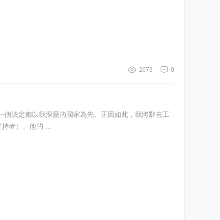
2673
0
者）、他的 ...