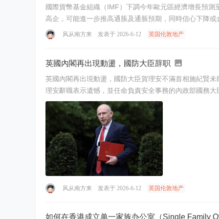
國際貨幣基金組織（IMF）下調今年歐元區經濟增長預測至0.9%，低
高企，可能進一步推高通脹及通脹預期，同時信心下降或金
风从南方来
发表于 2026-6-12
英国伦敦地产
英國內閣再出現動盪，國防大臣辞职
英國內閣再出現動盪，國防大臣賀理安不滿首相施紀賢未能投
风从南方来
发表于 2026-6-12
英国伦敦地产
如何在香港成立单一家族办公室（Single Family Off