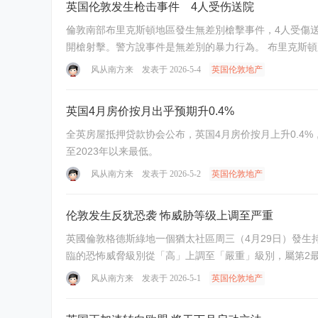
英国伦敦发生枪击事件 4人受伤送院
倫敦南部布里克斯頓地區發生無差別槍擊事件，4人受傷送院，其中一名25歲男子性
開槍射擊。警方
风从南方来
发表于 2026-5-4
英国伦敦地产
英国4月房价按月出乎预期升0.4%
全英房屋抵押贷款协会公布，英国4月房价按月上升0.4%，市场原先预期下跌0.3%；按
至2023年以来最低。
风从南方来
发表于 2026-5-2
英国伦敦地产
伦敦发生反犹恐袭 怖威胁等级上调至严重
英國倫敦格德斯綠地一個猶太社區周三（4月29日）發生
风从南方来
发表于 2026-5-1
英国伦敦地产