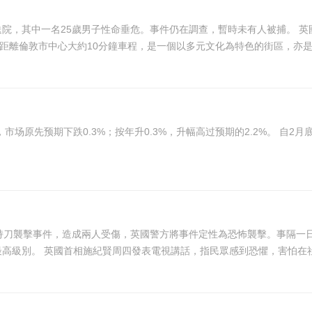
命垂危。事件仍在調查，暫時未有人被捕。 英國傳媒報道，事發在當地星期六凌晨，有人從一輛汽車內
說事件是無差別的暴力行為。 布里克斯頓距離倫敦市中心大約10分鐘車程，是一個以多元文化為特色的街區
年升0.3%，升幅高过预期的2.2%。 自2月底中东战争以来，英国抵押贷款利率上升，消费者信心已跌
持刀襲擊事件，造成兩人受傷，英國警方將事件定性為恐怖襲擊。事隔一日
臨的恐怖威脅級別從「高」上調至「嚴重」級別，屬第2最高級別。 英國首相施紀賢周四發表電視講話，指民眾感