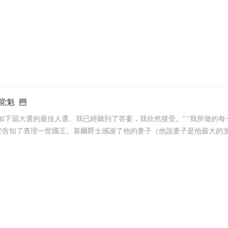
党魁
了答案，我欣然接受。” “我所做的每一個決定都以我深愛的國家為先。正因如此，我將辭去工
將這一決定告知了查理一世國王。基爾爵士感謝了他的妻子（他說妻子是他最大的支持