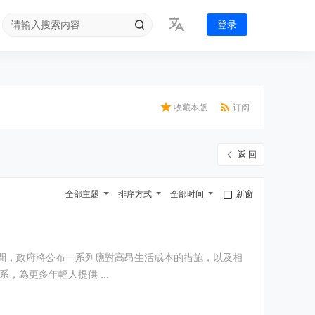
登录
收藏本版
|
订阅
返 回
全部主题
排序方式
全部时间
新窗
間，政府將公布一系列應對高昂生活成本的措施，以及相
通過改革教育體系，為更多年輕人提供 ...