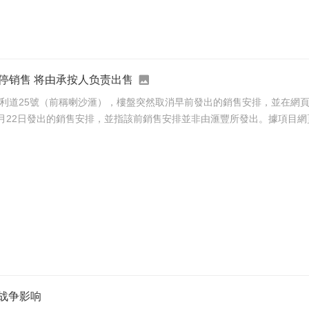
停销售 将由承按人负责出售
利道25號（前稱喇沙滙），樓盤突然取消早前發出的銷售安排，並在網頁列明
5月22日發出的銷售安排，並指該前銷售安排並非由滙豐所發出。據項目網頁
东战争影响