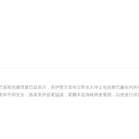
巴基斯坦總理夏巴茲表示，美伊雙方宣布立即永久停止包括黎巴嫩在內所有
和平與安全，隨著美伊簽署協議，霍爾木茲海峽將會重開，以便進行排雷工