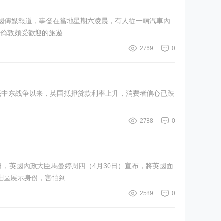
，亦是倫敦頗受歡迎的旅遊 ...
2769
0
2788
0
，英國內政大臣馬曼婷周四（4月30日）宣布，將英國面
到恐懼，害怕在社區展示身份，害怕到 ...
2589
0