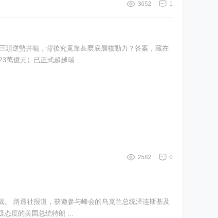
3652
1
家金融巨頭逆勢井噴，背後究竟靠甚麼底層核動力？答案，藏在
跨境財富管理規模（約23萬億元）已正式超越瑞 ...
2582
0
斯基及
度的美国总统特朗 ...