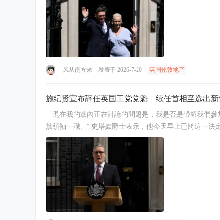
风从南方来
发表于 2026-7-20
英国伦敦地产
施纪贤宣布辞任英国工党党魁 续任首相至选出新
「現在我的黨內正在討論的問題是，我是否是帶領我們參加下屆大選的最佳人選。我已經聽到
黨領袖一職。” 史塔默爵士表示，他今天早上已