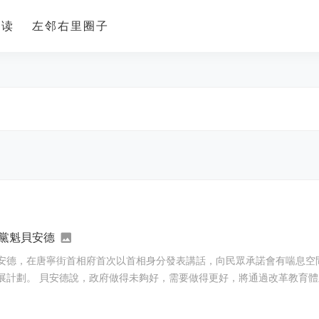
导读
左邻右里圈子
黨魁貝安德
安德，在唐寧街首相府首次以首相身分發表講話，向民眾承諾會有喘息空
應的資金籌措方案，並會於今年稍後推出新的國家十年發展計劃。 貝安德說，政府做得未夠好，需要做得更好，將