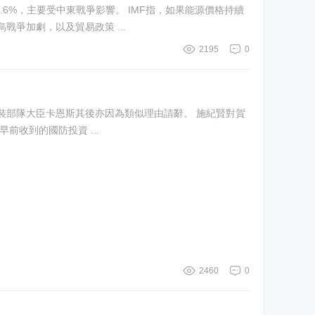
爭影響。 IMF指，如果能源價格持續
爭加劇，以及貿易政策 ...
2195
0
臣卡恩斯其後亦因為類似理由請辭。 施紀賢對賀
施紀賢的辭職信中表示，在他早前收到的國防投資 ...
2460
0