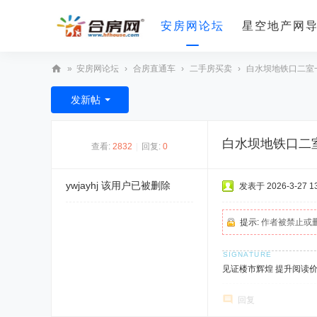
安房网论坛
星空地产网
»
安房网论坛
›
合房直通车
›
二手房买卖
›
白水坝地铁口二室
合
发新帖
房
网
白水坝地铁口二
查看:
2832
|
回复:
0
ywjayhj
该用户已被删除
发表于 2026-3-27 13
提示:
作者被禁止或
见证楼市辉煌 提升阅读
回复