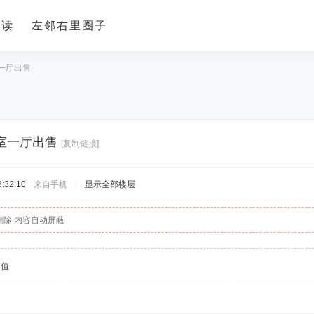
导读
左邻右里圈子
一厅出售
室一厅出售
[复制链接]
:32:10
来自手机
|
显示全部楼层
删除 内容自动屏蔽
价值