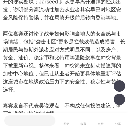
开的现实处境；Jarseed 则从更早离开迪拜的经历出
发，说明部分高流动性加密从业者其实早已对地区安
全风险保持警惕，并在局势升级前后转向香港等地。
两位嘉宾还讨论了战争如何影响当地人的安全感与市
场情绪，包括“袭击市区”更多是拦截残骸造成损害、长
期居民与短期外派者应对方式明显不同，以及房产、
黄金、油价、稳定币和比特币等避险叙事在冲突背景
下被重新审视。整体来看，冲突尚未立刻动摇迪拜的
加密中心地位，但已让从业者开始更具体地重新评估
这座城市在地缘政治压力下的安全性、稳定性与替代
选择。
嘉宾发言不代表吴说观点，不构成任何投资建议，请
严格遵循当地法律法规。
我也说一句
回复
收藏
点赞
分享