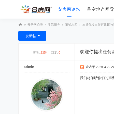
安房网论坛
星空地产网
»
安房网论坛
›
生活服务
›
董铺水库
›
欢迎你提出任何建议与
合
发新帖
房
网
欢迎你提出任何
查看:
2354
|
回复:
0
admin
发表于 2026-3-22 20
我们将倾听你们的声