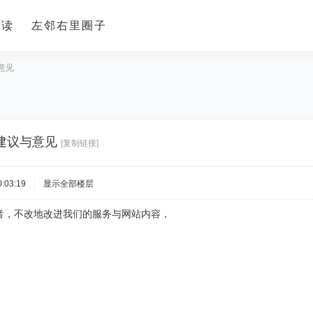
导读
左邻右里圈子
意见
建议与意见
[复制链接]
:03:19
|
显示全部楼层
音，不改地改进我们的服务与网站内容，