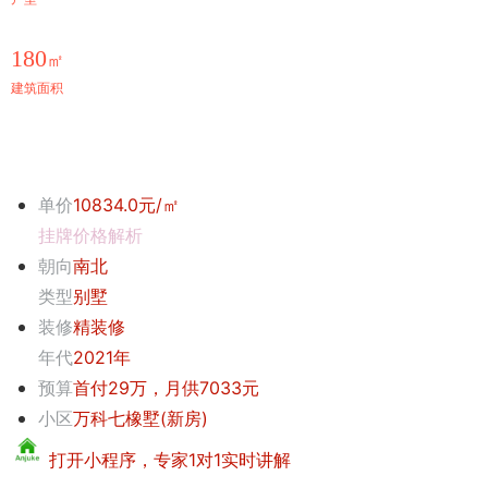
180
㎡
建筑面积
单价
10834.0元/㎡
挂牌价格解析
朝向
南北
类型
别墅
装修
精装修
年代
2021年
预算
首付29万，月供7033元
小区
万科七橡墅(新房)
打开小程序，专家1对1实时讲解