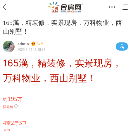
165澫，精装修，实景现房，万科物业，西
山别墅！
admin
Lv.9
2026-3-22 18:48:13
165澫，精装修，实景现房，
万科物业，西山别墅！
195
约
万
指导价
4
2
3
室
厅
卫
户型