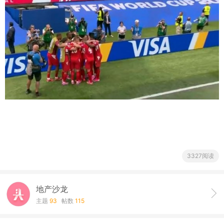
3327阅读
地产沙龙
主题
93
帖数
115