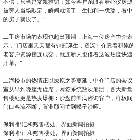
不信，只当是常规推销；如今客户亲眼看着心仪房源
被旁人当场敲定，瞬间就慌了，生怕稍一犹豫，看中
的房子就没了。”
二手房市场的表现也超出预期，上海一位房产中介表
示：“门店里天天都有销冠诞生，资深中介靠着积累的
老客户资源接连成交，就连新人也借着这波热度快速
开单。”
上海楼市的热情正以燎原之势蔓延，中介门店的会议
室从早到晚座无虚席，网签系统数次崩溃，各大新盘
售楼处更是热度爆棚：沙盘前围满咨询客户，样板间
门口客流不断，置业顾问忙到嗓子沙哑。
保利·都汇和煦售楼处。界面新闻拍摄
保利·都汇和煦售楼处。界面新闻拍摄