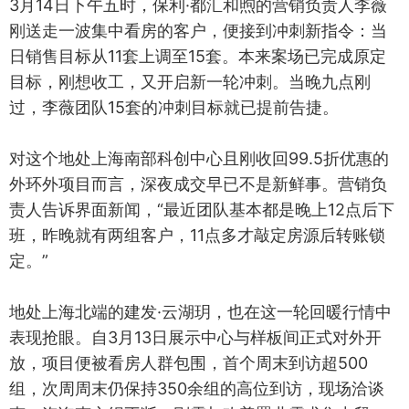
3月14日下午五时，保利·都汇和煦的营销负责人李薇
刚送走一波集中看房的客户，便接到冲刺新指令：当
日销售目标从11套上调至15套。本来案场已完成原定
目标，刚想收工，又开启新一轮冲刺。当晚九点刚
过，李薇团队15套的冲刺目标就已提前告捷。
对这个地处上海南部科创中心且刚收回99.5折优惠的
外环外项目而言，深夜成交早已不是新鲜事。营销负
责人告诉界面新闻，“最近团队基本都是晚上12点后下
班，昨晚就有两组客户，11点多才敲定房源后转账锁
定。”
地处上海北端的建发·云湖玥，也在这一轮回暖行情中
表现抢眼。自3月13日展示中心与样板间正式对外开
放，项目便被看房人群包围，首个周末到访超500
组，次周周末仍保持350余组的高位到访，现场洽谈