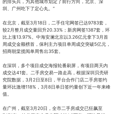
的排头兵，为其他城市划定了前行方向，北京、深
圳、广州吃下了定心丸。”
在北京，截至3月18日，二手住宅网签已达9783套，
较2月整月成交量回升20.33%；新房网签1387套，环
比上涨13.97%。中海安澜北京以3.26亿元拿下3月首
周成交金额榜首，保利主力项目单周成交突破5亿元，
招商朝棠揽阅单周售出35套。
在深圳，多个项目成交海报轮番刷屏，有项目两天内
成交达41套。二手房交易一路走高，根据深圳贝壳研
究院数据，3月2日至8日，平台合作门店二手房签约
量环比激增118%，3月8日单日签约量创下近一年来峰
值。
在广州，截至3月20日，全市二手房成交已狂飙至