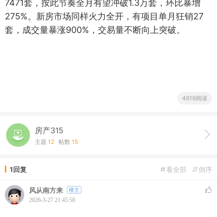
7471套，按此节奏全月有望冲破1.3万套，环比暴增
275%。新房市场同样火力全开，有项目单月狂销27
套，成交量暴涨900%，交易量不断向上突破。
4616阅读
房产315
主题
12
帖数
15
1回复
看全部
倒序
风从南方来
楼主
2026-3-27 21:45:58