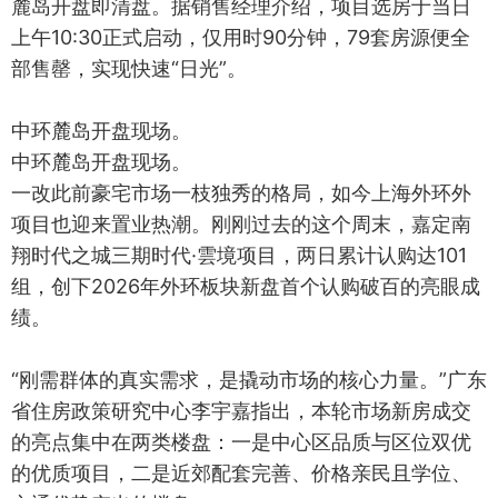
麓岛开盘即清盘。据销售经理介绍，项目选房于当日
上午10:30正式启动，仅用时90分钟，79套房源便全
部售罄，实现快速“日光”。
中环麓岛开盘现场。
中环麓岛开盘现场。
一改此前豪宅市场一枝独秀的格局，如今上海外环外
项目也迎来置业热潮。刚刚过去的这个周末，嘉定南
翔时代之城三期时代·雲境项目，两日累计认购达101
组，创下2026年外环板块新盘首个认购破百的亮眼成
绩。
“刚需群体的真实需求，是撬动市场的核心力量。”广东
省住房政策研究中心李宇嘉指出，本轮市场新房成交
的亮点集中在两类楼盘：一是中心区品质与区位双优
的优质项目，二是近郊配套完善、价格亲民且学位、