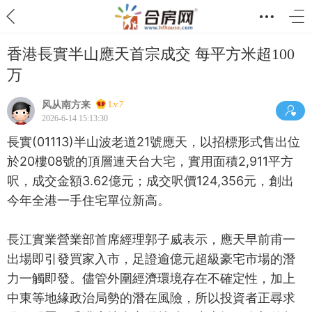
香港長實半山應天首宗成交 每平方米超100
万
风从南方来
Lv.7
2026-6-14 15:13:30
長實(01113)半山波老道21號應天，以招標形式售出位
於20樓08號的頂層連天台大宅，實用面積2,911平方
呎，成交金額3.62億元；成交呎價124,356元，創出
今年全港一手住宅單位新高。
長江實業營業部首席經理郭子威表示，應天早前甫一
出場即引發買家入市，足證逾億元超級豪宅市場的潛
力一觸即發。儘管外圍經濟環境存在不確定性，加上
中東等地緣政治局勢的潛在風險，所以投資者正尋求