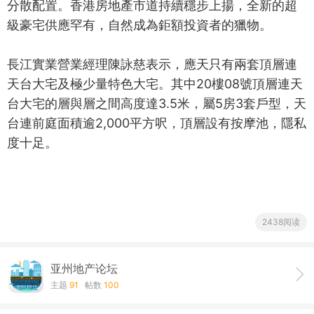
分散配置。香港房地產市道持續穩步上揚，全新的超
級豪宅供應罕有，自然成為鉅額投資者的獵物。
長江實業營業經理陳詠慈表示，應天只有兩套頂層連
天台大宅及極少量特色大宅。其中20樓08號頂層連天
台大宅的層與層之間高度達3.5米，屬5房3套戶型，天
台連前庭面積逾2,000平方呎，頂層設有按摩池，隱私
度十足。
2438阅读
亚州地产论坛
主题
91
帖数
100