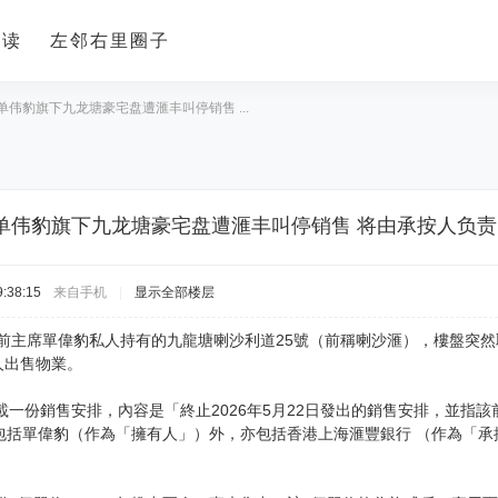
导读
左邻右里圈子
伟豹旗下九龙塘豪宅盘遭滙丰叫停销售 ...
单伟豹旗下九龙塘豪宅盘遭滙丰叫停销售 将由承按人负责
:38:15
来自手机
|
显示全部楼层
8）前主席單偉豹私人持有的九龍塘喇沙利道25號（前稱喇沙滙），樓盤突
按人出售物業。
載一份銷售安排，內容是「終止2026年5月22日發出的銷售安排，並
包括單偉豹（作為「擁有人」）外，亦包括香港上海滙豐銀行 （作為「承