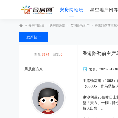
安房网论坛
星空地产网
»
安房网论坛
›
购房俱乐部
›
英国伦敦地产
›
香港路劲前主席单
合
发新帖
房
网
香港路劲前主席
查看:
3174
|
回复:
0
风从南方来
发表于 2026-6-12 09
由路勁基建（109
（00005）作為承
喇沙利道25號昨日上
盤「賣方」一欄，除
按人出售」。