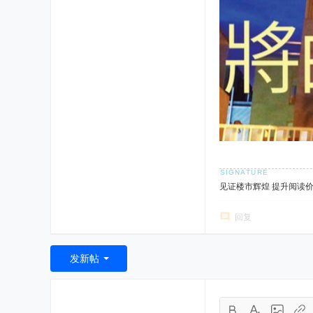
见证楼市辉煌 提升阅读
回复
发新帖