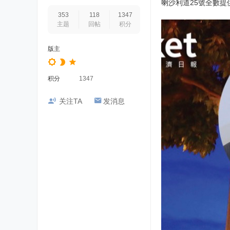
喇沙利道25號全數提供
353
118
1347
主题
回帖
积分
版主
积分
1347
关注TA
发消息