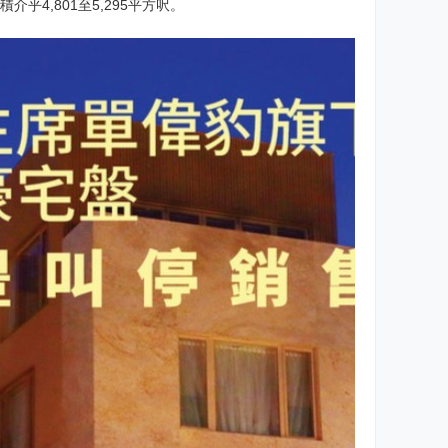
乎4,801至5,295平方呎。