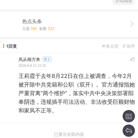
3782阅读
热点头条
主题
165
帖数
222
1回复
看全部
倒序
风从南方来
楼主
2026-6-6 11:21:32
王莉霞于去年8月22日在任上被调查，今年2月
被开除中共党籍和公职（双开）。官方通报指她
严重背离“两个维护”，落实中共中央决策部署阳
奉阴违，违规插手司法活动、非法收受巨额财物
和家风不正等。
已显示全部内容