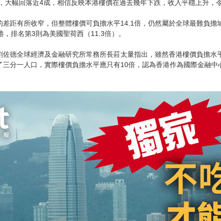
.2倍，大幅回落近4成，相信反映本港樓價在過去幾年下跌，收入平穩上升
的差距有所收窄，但整體樓價可負擔水平14.1倍，仍然屬於全球最難負擔
港，排名第3則為美國聖荷西（11.3倍）。
劉佐德全球經濟及金融研究所常務所長莊太量指出，雖然香港樓價負擔水平
了三分一人口，實際樓價負擔水平應只有10倍，認為香港作為國際金融中