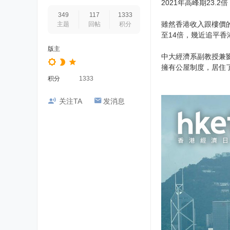
2021年高峰期23
349
117
1333
雖然香港收入跟樓價
主题
回帖
积分
至14倍，幾近追平香
版主
中大經濟系副教授兼
擁有公屋制度，居住
积分
1333
关注TA
发消息