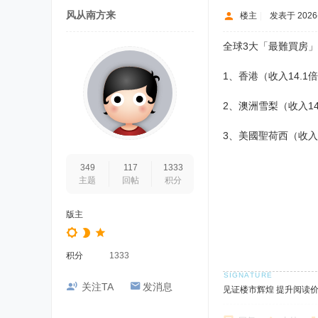
风从南方来
楼主
|
发表于 2026-6
全球3大「最難買房
1、香港（收入14.1
2、澳洲雪梨（收入1
3、美國聖荷西（收入1
349
117
1333
主题
回帖
积分
版主
积分
1333
关注TA
发消息
见证楼市辉煌 提升阅读