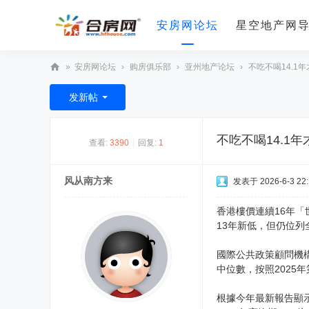
安房网论坛
星空地产网
»
安房网论坛
›
购房俱乐部
›
亚州地产论坛
›
不吃不喝14.1年
合
发新帖
房
网
不吃不喝14.1
查看:
3390
|
回复:
1
风从南方来
发表于 2026-6-3 22:
香港樓價連續16年「
13年新低，但仍位
國際公共政策顧問機構
中位數，按照2025
根據今年最新報告顯示