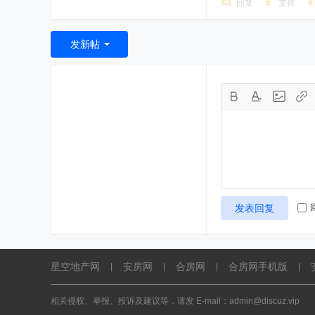
回复
支持
发新帖
发表回复
星空地产网
安房网
合房网
合房网手机版
|
|
|
|
相关侵权、举报、投诉及建议等，请发 E-mail：admin@discuz.vip