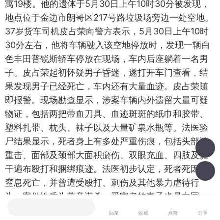
寓19楼。他的遗体于5月30日上午10时30分被发现，
地点位于金边市朗哥区217号路垃圾场旁边一处空地。
37岁货车司机皮占荣向警方表示，5月30日上午10时
30分左右，他将车辆驶入该空地停放时，发现一辆白
色丰田普锐斯轿车停放在现场，车内后座躺着一名男
子。皮占荣起初怀疑男子昏迷，遂打开车门查看，结
果发现男子已经死亡，车内还有大量血迹。皮占荣随
即报警。现场勘查显示，涉案车辆内外遗留大量可疑
物证，包括两把带血刀具、血迹斑斑的纸巾和胶带、
塑料扎带、枕头、袜子以及大量矿泉水瓶等。法医验
尸结果显示，死者身上有多处严重伤痕，包括头部遭
重击、面部及颈部大面积瘀伤、双眼充血、四肢及躯
干遍布殴打和捆绑痕迹。法医初步认定，死者死因为
窒息死亡，并曾遭受殴打、刺伤及其他暴力虐待行
为，案件性质为蓄意谋杀。受害者的妻子也是中国
我也说一句
人，她告诉警方，她的丈夫于2026年5月29日晚失
回复
收藏
点赞
分享