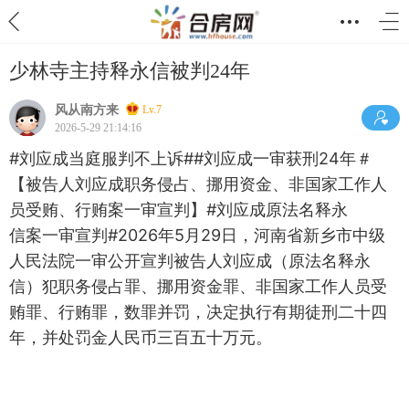
少林寺主持释永信被判24年
风从南方来
Lv.7
2026-5-29 21:14:16
#刘应成当庭服判不上诉##刘应成一审获刑24年＃
【被告人刘应成职务侵占、挪用资金、非国家工作人
员受贿、行贿案一审宣判】#刘应成原法名释永
信案一审宣判#2026年5月29日，河南省新乡市中级
人民法院一审公开宣判被告人刘应成（原法名释永
信）犯职务侵占罪、挪用资金罪、非国家工作人员受
贿罪、行贿罪，数罪并罚，决定执行有期徒刑二十四
年，并处罚金人民币三百五十万元。