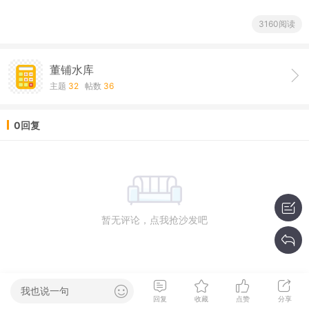
3160阅读
董铺水库
主题
32
帖数
36
0回复
暂无评论，点我抢沙发吧
我也说一句
回复
收藏
点赞
分享