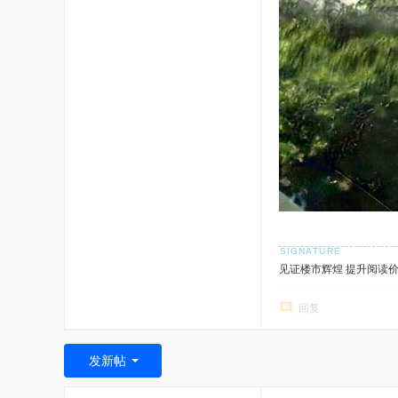
见证楼市辉煌 提升阅读
回复
发新帖