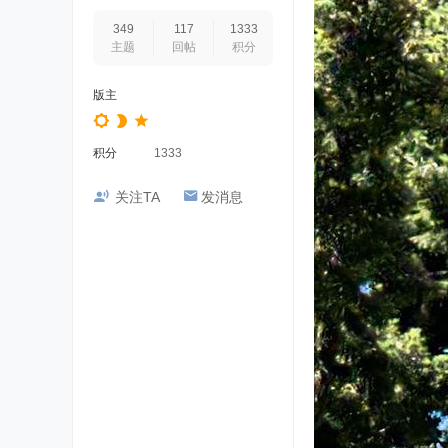
349
117
1333
主题
回帖
积分
版主
积分
1333
关注TA
发消息