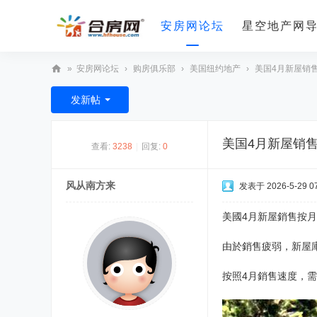
安房网论坛
星空地产网
»
安房网论坛
›
购房俱乐部
›
美国纽约地产
›
美国4月新屋销售
合
发新帖
房
网
美国4月新屋销售
查看:
3238
|
回复:
0
风从南方来
发表于 2026-5-29 07
美國4月新屋銷售按月
由於銷售疲弱，新屋庫存
按照4月銷售速度，需