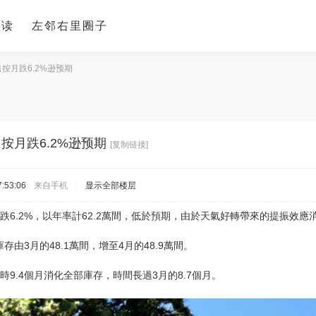
导读
左邻右里圈子
按月跌6.2%逊预期
按月跌6.2%逊预期
[复制链接]
:53:06
来自手机
|
显示全部楼层
跌6.2%，以年率計62.2萬間，低於預期，由於天氣好轉帶來的提振效
由3月的48.1萬間，增至4月的48.9萬間。
時9.4個月消化全部庫存，時間長過3月的8.7個月。