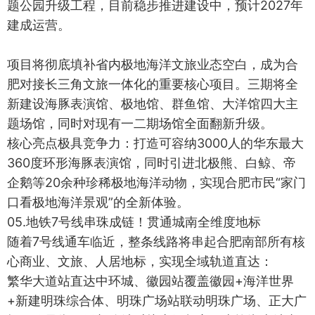
题公园升级工程，目前稳步推进建设中，预计2027年
建成运营。
项目将彻底填补省内极地海洋文旅业态空白，成为合
肥对接长三角文旅一体化的重要核心项目。三期将全
新建设海豚表演馆、极地馆、群鱼馆、大洋馆四大主
题场馆，同时对现有一二期场馆全面翻新升级。
核心亮点极具竞争力：打造可容纳3000人的华东最大
360度环形海豚表演馆，同时引进北极熊、白鲸、帝
企鹅等20余种珍稀极地海洋动物，实现合肥市民“家门
口看极地海洋景观”的全新体验。
05.地铁7号线串珠成链！贯通城南全维度地标
随着7号线通车临近，整条线路将串起合肥南部所有核
心商业、文旅、人居地标，实现全域轨道直达：
繁华大道站直达中环城、徽园站覆盖徽园+海洋世界
+新建明珠综合体、明珠广场站联动明珠广场、正大广