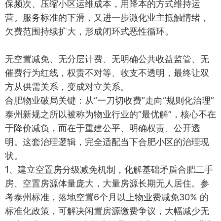
保频次、压缩小区运维成本，用降本的方式维持运
营。服务标准的下滑，又进一步激化业主抵触情绪，
欠费范围持续扩大，形成闭环式恶性循环。
无空置减免、无分层计费、无明确公共收益监管、无
催费行为红线，权责不对等、收支不透明，最终让双
方从供需关系，变成对立关系。
合肥物业破局关键：从“一刀切收费”走向“规则化治理”
泰州新规之所以被称为物业行业的“最优解”，核心不在
于降价减负，而在于重建公平、明确权责、公开透
明。这套治理逻辑，完全适配当下合肥小区的治理现
状。
1、建立空置房分级减免机制，化解基础矛盾合肥二手
房、空置房源体量庞大，大量房源长期无人居住。参
考泰州标准，落地空置6个月以上物业费减免30% 的
标准化政策，可解决闲置房源缴费争议，大幅减少无