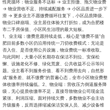
性死循环：物业服务不达标 → 业主拒缴、拖欠物业费
→ 物业营收不足、持续减配服务 → 小区品质进一步下
滑 → 更多业主不愿缴费循环往复下，小区品质降级、
物业口碑崩塌、业主居住体验大打折扣，成为合肥楼
市二手房保值、小区民生治理的最大短板。
1、业主端：缴费意愿持续走低，核心是“缴费不值”合
肥目前多数小区仍沿用传统一刀切收费模式：无论是
否入住、是否使用公共设施，物业费统一标准收取。
与此同时，大量小区长期存在保洁不到位、安保松
懈、设施老化不修、绿化荒废、公共收益不公示等问
题。业主看不到服务价值、看不到费用去向，自然形
成“服务差、就不缴费”的普遍心态，全市小区物业费整
体收缴率持续偏低。2、物业端：营收压力倒逼服务降
级，无心提质收缴率不足，直接导致物业公司现金流
紧张、利润压缩。面对持续欠费，多数物业不会主动
升级服务，反而选择缩减保洁安保人员、减少设备维