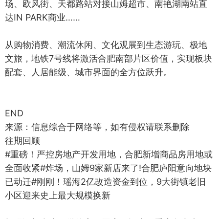
场、欧风街、天都路站对接山姆超市、南艳湖南站直
达IN PARK商业……
从购物消费、潮流休闲、文化观展到生态游玩、极地
文旅，地铁7号线将激活合肥南部片区价值，实现板块
配套、人居能级、城市界面的全方位跃升。
END
来源：信息综合于网络等，如有侵权请联系删除
往期回顾
#重磅！严控房地产开发用地，合肥新增商品房用地或
全面收紧#炸场，山姆9家新店来了!合肥庐阳意向地块
已动迁#刚刚！瑶海2亿改造资金到位，9大街镇老旧
小区迎来史上最大规模换新