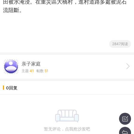
田被水淹浸。在重災區大橋村，進村道路多處被泥石
流阻斷。
2847阅读
亲子家庭
主题
41
帖数
51
0回复
暂无评论，点我抢沙发吧