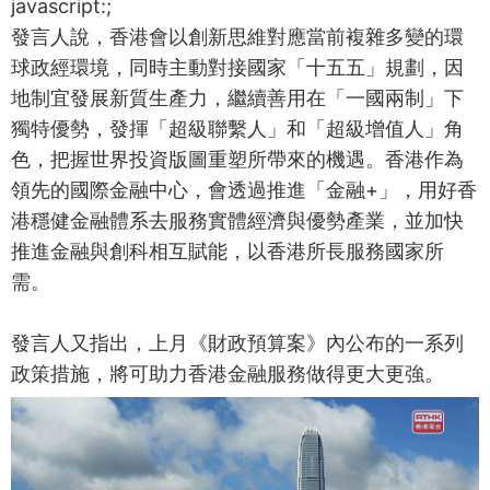
javascript:;
發言人說，香港會以創新思維對應當前複雜多變的環
球政經環境，同時主動對接國家「十五五」規劃，因
地制宜發展新質生產力，繼續善用在「一國兩制」下
獨特優勢，發揮「超級聯繫人」和「超級增值人」角
色，把握世界投資版圖重塑所帶來的機遇。香港作為
領先的國際金融中心，會透過推進「金融+」，用好香
港穩健金融體系去服務實體經濟與優勢產業，並加快
推進金融與創科相互賦能，以香港所長服務國家所
需。
發言人又指出，上月《財政預算案》內公布的一系列
政策措施，將可助力香港金融服務做得更大更強。