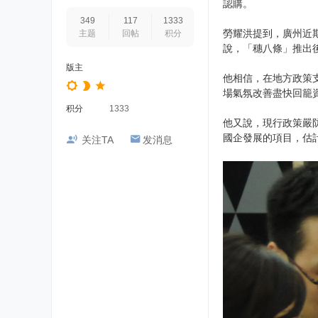
認購。
349
117
1333
勞耀洪提到，廣州近
主题
回帖
积分
說，「穗八條」推出
版主
他相信，在地方政策
場氣氛改善盡快回籠
积分
1333
他又說，現行政策嚴
國企發展的項目，估
关注TA
发消息