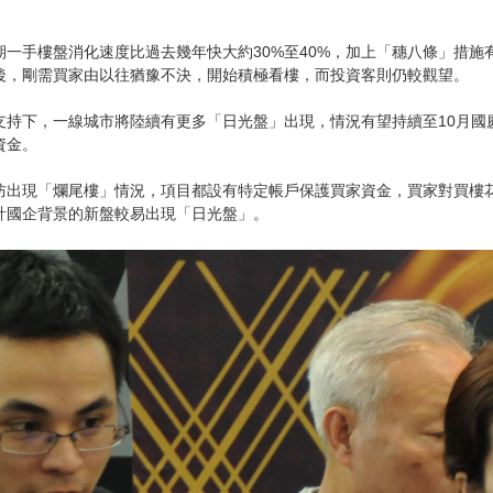
期一手樓盤消化速度比過去幾年快大約30%至40%，加上「穗八條」措
後，剛需買家由以往猶豫不決，開始積極看樓，而投資客則仍較觀望。
支持下，一線城市將陸續有更多「日光盤」出現，情況有望持續至10月國
資金。
防出現「爛尾樓」情況，項目都設有特定帳戶保護買家資金，買家對買樓
計國企背景的新盤較易出現「日光盤」。