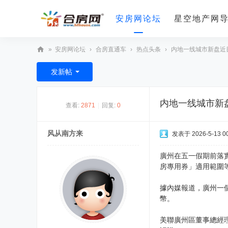
安房网论坛
星空地产网
»
安房网论坛
›
合房直通车
›
热点头条
›
内地一线城市新盘近
合
发新帖
房
网
内地一线城市新
查看:
2871
|
回复:
0
风从南方来
发表于 2026-5-13 00
廣州在五一假期前落
房專用券」適用範圍
據內媒報道，廣州一
幣。
美聯廣州區董事總經