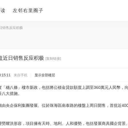
导读
左邻右里圈子
日销售反应积极
盘近日销售反应积极
[复制链接]
:15:11
来自手机
|
显示全部楼层
實「穗八條」樓市新政，包括將公積金貸款額度上調至360萬元人民幣，
等八大措施。
個由央企保利集團發展、位於珠海區南泰路的樓盤上周日開售，首批近40
理勞耀洪形容，項目擁有天時、地利、人和優勢，包括發展商具國企背景