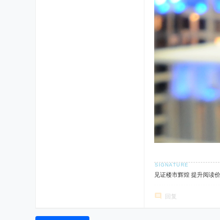
见证楼市辉煌 提升阅读
回复