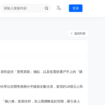
登录
返回列表
向居民提供「賣舊買新」補貼，以及拓寬拆遷戶手上的「購
0伙單位在開售後兩分半鐘就全數沽清，套現約18億元人民
、「穗八條」政策扶持，加上開價略低於預期，吸引多人