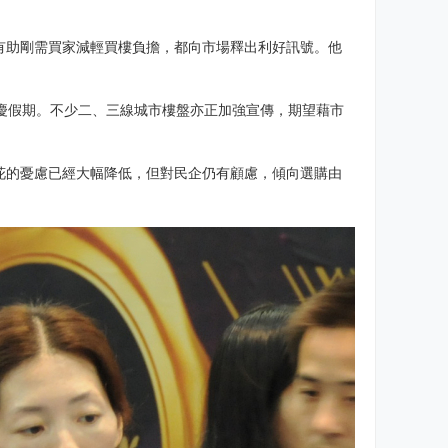
施有助剛需買家減輕買樓負擔，都向市場釋出利好訊號。他
慶假期。不少二、三線城市樓盤亦正加強宣傳，期望藉市
花的憂慮已經大幅降低，但對民企仍有顧慮，傾向選購由