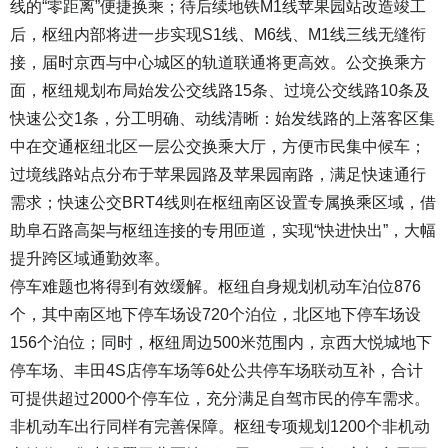
线的“零距离”便捷换乘；待后续地铁M1线苹果园站改造竣工
后，枢纽内部将进一步实现S1线、M6线、M1线三线无缝衔
接，届时京西与中心城区的轨道联通将更高效。公交换乘方
面，枢纽规划布局始发公交线路15条、过境公交线路10条及
快速公交1条，分工明确、动线清晰：始发线路的上落客区集
中在交通枢纽北区一层公交换乘大厅，方便市民集中候车；
过境线路站点分布于苹果园路及苹果园南路，满足快速通行
需求；快速公交BRT4线则在枢纽南区设置专属换乘区域，借
助阜石路高架与枢纽连接的专用匝道，实现“快进快出”，大幅
提升跨区域通勤效率。
停车难题也将得到有效缓解。枢纽自身规划机动车泊位876
个，其中南区地下停车场设720个泊位，北区地下停车场设
156个泊位；同时，枢纽周边500米范围内，京西大悦城地下
停车场、丰田4S店停车场等6处公共停车场联动互补，合计
可提供超过2000个停车位，充分满足自驾市民的停车需求。
非机动车出行同样有完善保障。枢纽专项规划1200个非机动