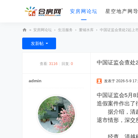
安房网论坛
星空地产网
»
安房网论坛
›
生活服务
›
董铺水库
›
中国证监会查处2起上市公
合
发新帖
房
网
中国证监会查处
查看:
3116
|
回复:
0
admin
发表于 2026-5-9 17:
中国证监会5月
造假案件作出了
据介绍，清越科
退市情形，深交
经查，清越科技