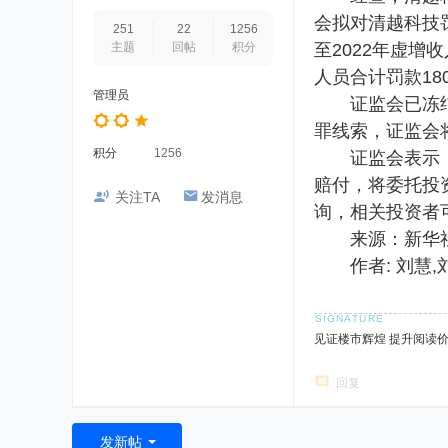
会拟对清越科技罚
251
22
1256
主题
回帖
积分
至2022年虚增
人员合计罚款18
管理员
证监会已冻结清
罪线索，证监会
积分
1256
证监会表示，目
赔付，将委托投
关注TA
发消息
询，相关投资者
来源：新华
作者: 刘慧,
见证楼市辉煌 提升阅读
回复
发新帖