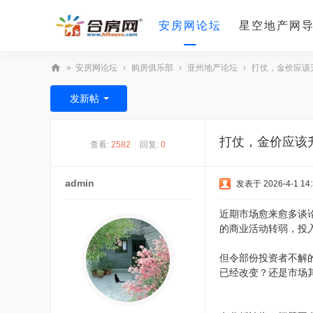
安房网论坛
星空地产网
»
安房网论坛
›
购房俱乐部
›
亚州地产论坛
›
打仗，金价应该升
合
发新帖
房
网
打仗，金价应该
查看:
2582
|
回复:
0
admin
发表于 2026-4-1 14:
近期市场愈来愈多谈论
的商业活动转弱，投
但令部份投资者不解
已经改变？还是市场