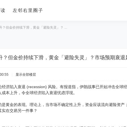
导读
左邻右里圈子
？但金价持续下滑，黄金「避险失灵」？ ...
升？但金价持续下滑，黄金「避险失灵」？市场预期衰退
30:55
|
显示全部楼层
经济陷入衰退 (recession) 风险。有报道指，伊朗战事已开始冲击
入成本上升，令全球经济陷入衰退忧虑浮现。
的是黄金的表现。理论上，当市场不确定性上升，资金应该流向避险资产
其实在交易另一件事？