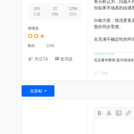
有分析认为，问题不
但如果市场真的由通
251
22
1256
主题
回帖
积分
白银方面，情况更复
股价同步受惠。
管理员
在充满不确定性的环
积分
1256
关注TA
发消息
见证楼市辉煌 提升阅读
回复
发新帖