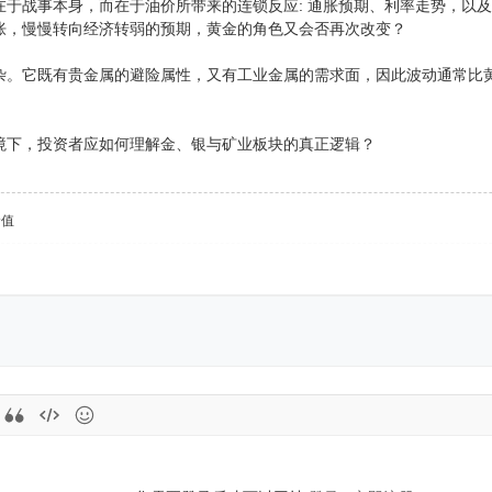
在于战事本身，而在于油价所带来的连锁反应: 通胀预期、利率走势，以
胀，慢慢转向经济转弱的预期，黄金的角色又会否再次改变？
杂。它既有贵金属的避险属性，又有工业金属的需求面，因此波动通常比
境下，投资者应如何理解金、银与矿业板块的真正逻辑？
价值