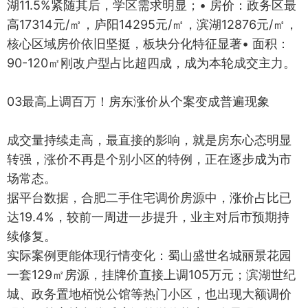
湖11.5%紧随其后，学区需求明显；• 房价：政务区最
高17314元/㎡，庐阳14295元/㎡，滨湖12876元/㎡，
核心区域房价依旧坚挺，板块分化特征显著• 面积：
90-120㎡刚改户型占比超四成，成为本轮成交主力。
03最高上调百万！房东涨价从个案变成普遍现象
成交量持续走高，最直接的影响，就是房东心态明显
转强，涨价不再是个别小区的特例，正在逐步成为市
场常态。
据平台数据，合肥二手住宅调价房源中，涨价占比已
达19.4%，较前一周进一步提升，业主对后市预期持
续修复。
实际案例更能体现行情变化：蜀山盛世名城丽景花园
一套129㎡房源，挂牌价直接上调105万元；滨湖世纪
城、政务置地栢悦公馆等热门小区，也出现大额调价