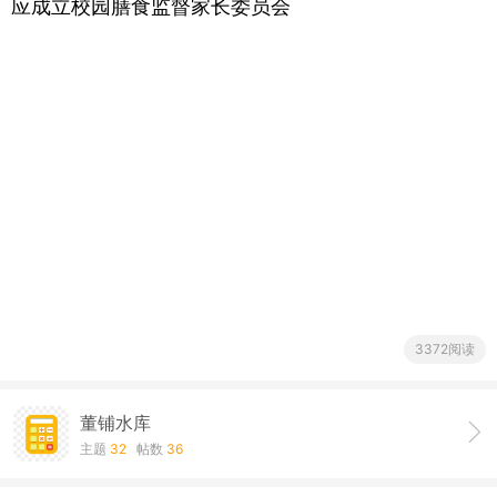
应成立校园膳食监督家长委员会
3372阅读
董铺水库
主题
32
帖数
36