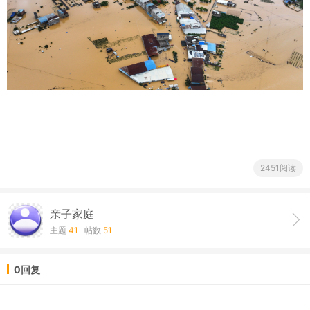
2451阅读
亲子家庭
主题
41
帖数
51
0回复