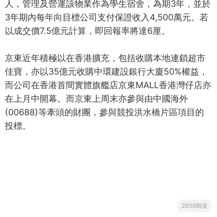
人，管理及營運該物業作為學生宿舍，為期3年，並於
3年期內每年向目標公司支付保證收入4,500萬元。若
以成交價7.5億元計算，即回報率將達6厘。
京東近年積極以在香港擴充，包括收購本地連鎖超市
佳寶，亦以35億元收購中環建設銀行大廈50%權益，
而公司在香港首間實體旗艦店京東MALL香港灣仔店亦
在上月中開幕。而京東上周末亦參與由中國海外
(00688)等牽頭的財團，參與競投洪水橋片區項目的
投標。
2936阅读