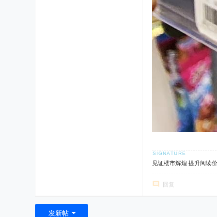
见证楼市辉煌 提升阅读
回复
发新帖