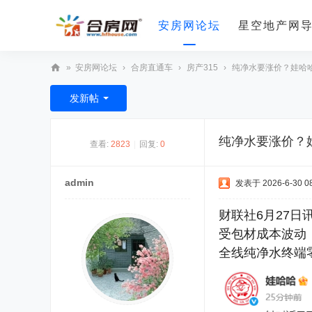
安房网论坛
星空地产网
»
安房网论坛
›
合房直通车
›
房产315
›
纯净水要涨价？娃哈
合
发新帖
房
网
纯净水要涨价？
查看:
2823
|
回复:
0
admin
发表于 2026-6-30 08
财联社6月27
受包材成本波动
全线纯净水终端