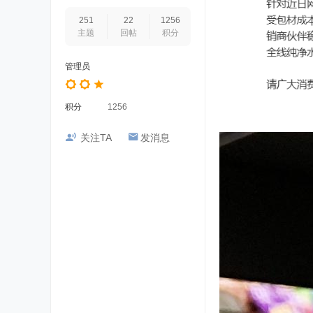
251
22
1256
主题
回帖
积分
管理员
积分
1256
关注TA
发消息