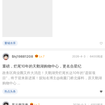
董铺水库
$hj19881208
Lv.7
2026-4-3
/
6400阅读
重磅，烂尾10年的天鹅湖购物中心，更名合星纪
政务区商业圈又炸大消息！天鹅湖旁烂尾长达10年的“遗留项
目”，终于迎来新进展！据知名博主@南薰门桥北爆料，原天鹅湖
购物中心 ...
热点头条
风从南方来
Lv.7
2026-4-3
/
4551阅读