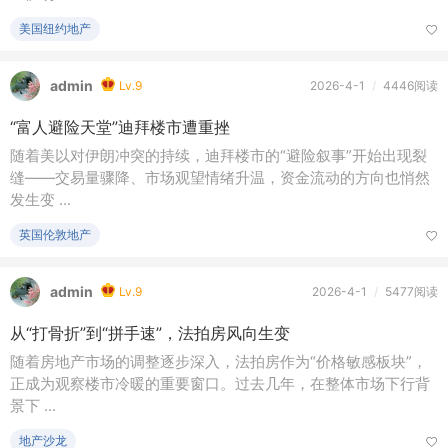
美国纽约地产
admin
Lv.9
2026-4-1
/
4446阅读
“富人避险天堂”迪拜楼市遭重挫
随着美以对伊朗冲突的持续，迪拜楼市的“避险叙事”开始出现裂
缝——交易量骤降、市场观望情绪升温，资金流动的方向也悄然
发生变 ...
英国伦敦地产
admin
Lv.9
2026-4-1
/
5477阅读
从“打骨折”到“拼手速”，法拍房风向生变
随着房地产市场的调整逐步深入，法拍房作为“价格敏感板块”，
正成为观察楼市冷暖的重要窗口。过去几年，在整体市场下行背
景下 ...
地产沙龙