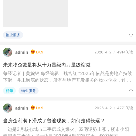
物业服务
admin
Lv.9
2026-4-2
/
4914阅读
未来物企数量将从十万量级向万量级缩减
每经记者｜黄婉银 每经编辑｜魏官红 “2025年依然是房地产持续
下滑、并未触底的状态，所有与地产开发相关的物业企业，过 ...
精华
物业服务
admin
Lv.9
2026-4-2
/
4771阅读
当房企利润下滑成了普遍现象，如何走得长远？
一边是3月核心城市二手房成交爆火、豪宅逆势上涨，楼市小阳
春喊得震天响；另一边是2025年A股81家房企，60家预亏。