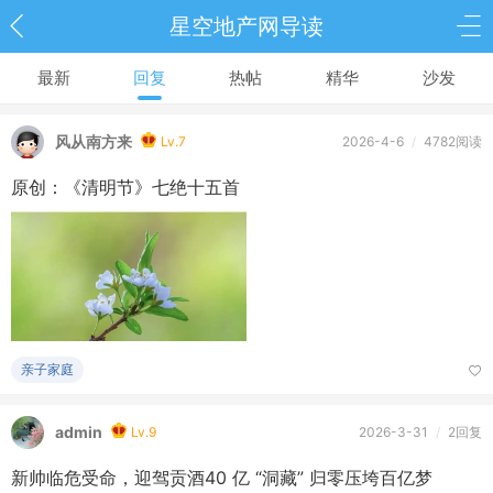
星空地产网导读
最新
回复
热帖
精华
沙发
风从南方来
Lv.7
2026-4-6
/
4782阅读
原创：《清明节》七绝十五首
亲子家庭
admin
Lv.9
2026-3-31
/
2回复
新帅临危受命，迎驾贡酒40 亿 “洞藏” 归零压垮百亿梦