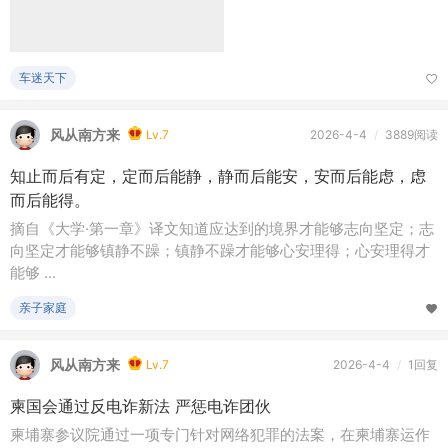
车迷天下
风从南方来
Lv.7
2026-4-4
/
3889阅读
知止而后有定，定而后能静，静而后能安，安而后能虑，虑
而后能得。
摘自《大学·第一章》译文知道应达到的境界才能够志向坚定；志
向坚定才能够镇静不躁；镇静不躁才能够心安理得；心安理得才
能够 ...
亲子家庭
风从南方来
Lv.7
2026-4-4
/
1回复
柬国会通过反电诈新法 严惩电诈团伙
柬埔寨参议院通过一项专门针对网络犯罪的法案，在柬埔寨运作