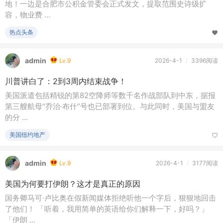
地！一边是合肥市公积金管委会正式发文，提取范围史诗级扩
容，物业费 ...
热点头条
admin
Lv.9
2026-4-1
/
3396阅读
川普讲白了：2到3周内结束战争！
美国派遣包括精锐的第82空降师等数千名作战部队到中东，据报
第三艘航母“乔治·布什”号也已部署到位。与此同时，美国与盟友
的分 ...
美国纽约地产
admin
Lv.9
2026-4-1
/
3177阅读
美国为何要打伊朗？这才是真正的原因
国务卿马可·卢比奥在假新闻媒体拒绝听他一个字后，狠狠地回击
了他们！ 「听着，我用简单的英语给你们解释一下，好吗？」
「伊朗 ...