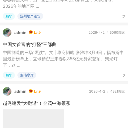
2026年的地产圈 ...
精华
亚州地产论坛
admin
Lv.9
2026-4-2
/
5090阅读
中国女首富的“打怪”三部曲
中国制造的三场“硬仗”。文 | 华商韬略 张雅坤3月9日，福布斯中
国最新榜单上，立讯精密王来春以855亿元身家登顶。聚光灯
下，这 ...
精华
董铺水库
admin
Lv.9
2026-4-2
/
4821阅读
越秀建发“大撤退”！金茂中海领涨