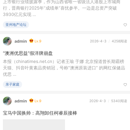
上市银行业绩披露季，作为山西省唯一省级法人港股上市城商
行，晋商银行2025年“成绩单”喜忧参半。一边是总资产突破
3930亿元实现 ...
亚州地产论坛
admin
Lv.9
2026-4-3
/
4258阅读
“澳洲优思益”假洋牌崩盘
本报（chinatimes.net.cn）记者王瑜 于娜 北京报道曾长期霸榜
天猫、抖音叶黄素品类销冠，号称“澳洲原装进口” 的网红保健品
优思 ...
亲子家庭
admin
Lv.9
2026-4-3
/
5340阅读
宝马中国换帅：高翔卸任柯睿辰接棒