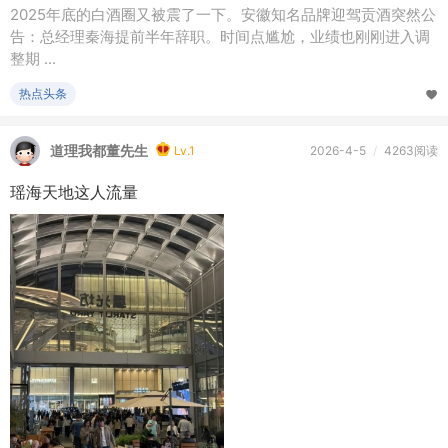
2025年底的白酒圈又被震了一下。安徽知名品牌迎驾贡酒突然公
告：总经理秦海提前半年辞职。时间点尴尬，业绩也刚刚进入调
整期 ...
热点头条
道理我都董先生
Lv.1
2026-4-5
/
4263阅读
瑶海天地这人流量