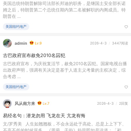
美国总统特朗普解除司法部长邦迪的职务，是继国土安全部长诺
姆之后，特朗普第二个总统任期内第二名被解职的内阁成员。特
朗普在 ...
美国纽约地产
admin
Lv.9
2026-4-3
/
3447阅读
古巴政府宣布赦免2010名囚犯
古巴政府宣布，为庆祝复活节，赦免2010名囚犯。国家电视台播
出政府声明，强调有关决定是基于人道主义考量的主权决定，综
合考虑 ...
美国纽约地产
风从南方来
Lv.7
2026-4-3
/
2回复
易经名句：潜龙勿用 飞龙在天 亢龙有悔
文/罗秀美 人生如翘翘板，不会永远处于高处。总是上上下下、
不高不低的时候居多。《周易．干卦》卦辞即如是说道：「初