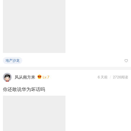
地产沙龙
风从南方来
Lv.7
6 天前
/
2726阅读
你还敢说华为坏话吗