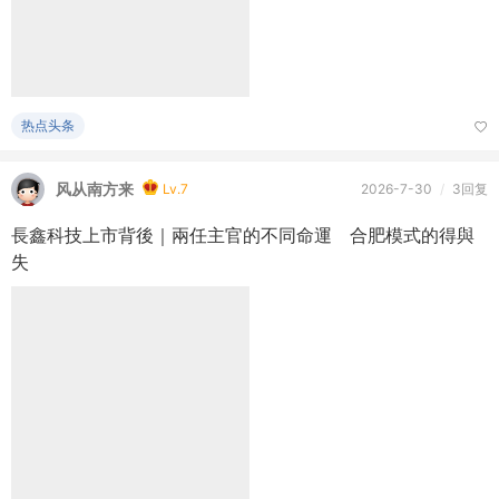
热点头条
风从南方来
Lv.7
2026-7-30
/
3回复
長鑫科技上市背後｜兩任主官的不同命運 合肥模式的得與
失
热点头条