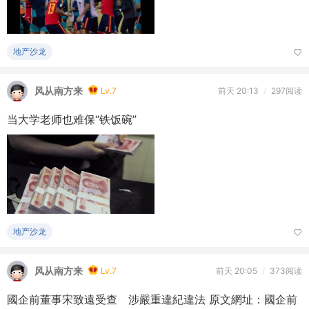
地产沙龙
风从南方来
Lv.7
前天 20:13
/
297阅读
当大学老师也难保“铁饭碗”
地产沙龙
风从南方来
Lv.7
前天 20:05
/
373阅读
國企前董事宋致遠受查 涉嚴重違紀違法 原文網址：國企前