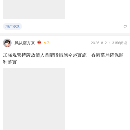
风从南方来
Lv.7
2026-8-2
/
3156阅读
加強規管持牌放債人首階段措施今起實施 香港當局確保順
利落實
热点头条
风从南方来
Lv.7
2026-8-1
/
3053阅读