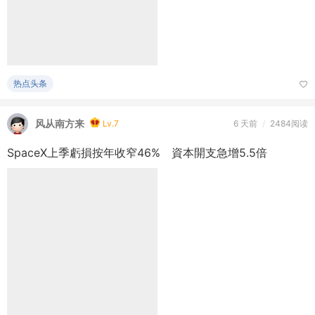
热点头条
风从南方来
Lv.7
6 天前
/
2484阅读
SpaceX上季虧損按年收窄46% 資本開支急增5.5倍
热点头条
风从南方来
Lv.7
6 天前
/
2430阅读