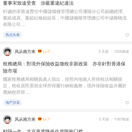
董事宋致遠受查 涉嚴重違紀違法
61歲的宋致遠歷任中國儲備糧管理總公司瀋陽分公司副總經理、
黨組成員、黨組紀檢組組長，中國儲備糧管理總公司中儲糧物流
有限公司 ...
热点头条
风从南方来
Lv.7
3 天前
/
1255阅读
稅務總局：對境外保險收益徵稅非新政策 亦非針對香港保
險市場
國家稅務總局相關負責人指出，按照內地個人所得稅法相關規
定，稅收居民需就全球所得履行納稅義務，境外保險收益亦屬於
應納稅所得 ...
地产沙龙
风从南方来
Lv.7
3 天前
/
1187阅读
时隔一年，北京再度降低住房限购门槛