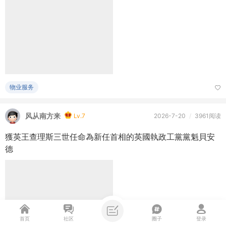
物业服务
风从南方来
Lv.7
2026-7-20
/
3961阅读
獲英王查理斯三世任命為新任首相的英國執政工黨黨魁貝安
德
首页
社区
圈子
登录