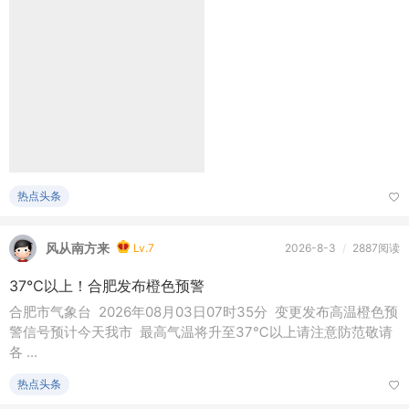
热点头条
风从南方来
Lv.7
2026-8-3
/
2887阅读
37℃以上！合肥发布橙色预警
合肥市气象台 2026年08月03日07时35分 变更发布高温橙色预
警信号预计今天我市 最高气温将升至37℃以上请注意防范敬请
各 ...
热点头条
风从南方来
Lv.7
2026-8-3
/
2797阅读
四川宜賓高縣凌晨4.8級地震 暫無傷亡報告或房屋倒塌