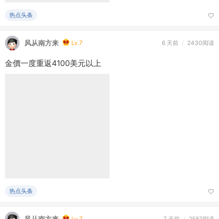
金價一度重返4100美元以上
热点头条
风从南方来
Lv.7
7 天前
/
2587阅读
內地客零議價1.7萬承租土瓜灣瑧 尚1房戶